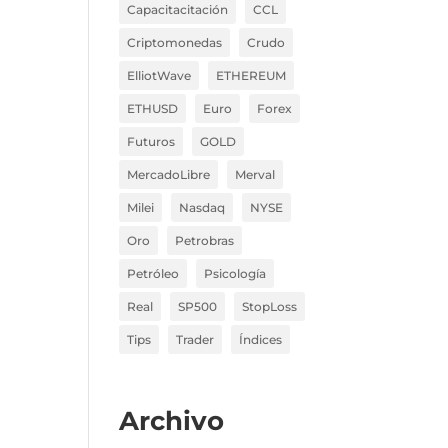
Capacitacitación
CCL
Criptomonedas
Crudo
ElliotWave
ETHEREUM
ETHUSD
Euro
Forex
Futuros
GOLD
MercadoLibre
Merval
Milei
Nasdaq
NYSE
Oro
Petrobras
Petróleo
Psicología
Real
SP500
StopLoss
Tips
Trader
Índices
Archivo