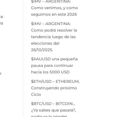
$IMV – ARGENTINA:
Como venimos, y como
seguimos en este 2026
te
ra
$IMV – ARGENTINA:
Como podrá resolver la
tendencia luego de las
elecciones del
26/10/2025.
$XAUUSD una pequeña
pausa para continuar
hacia los 5000 USD
e
$ETH/USD – ETHEREUM,
Construyendo próximo
Ciclo
$BTC/USD – BITCOIN…
¿Ya sabes que pasará?,
nadie se lo pierde!