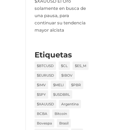
$XAUUSD El Oro
solamente en busca de
una pausa, para
continuar su tendencia
mayor alcista
Etiquetas
$BTCUSD
$CL
$ES_M
$EURUSD
$IBOV
$IMV
$MELI
$PBR
$SPY
$USDBRL
$XAUUSD
Argentina
BCBA
Bitcoin
Bovespa
Brasil