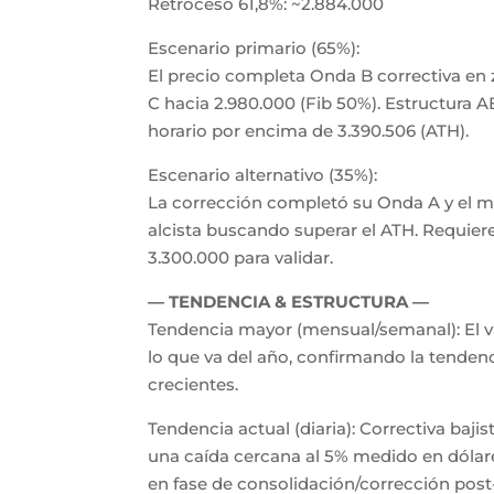
Retroceso 61,8%: ~2.884.000
Escenario primario (65%):
El precio completa Onda B correctiva en
C hacia 2.980.000 (Fib 50%). Estructura A
horario por encima de 3.390.506 (ATH).
Escenario alternativo (35%):
La corrección completó su Onda A y el m
alcista buscando superar el ATH. Requier
3.300.000 para validar.
— TENDENCIA & ESTRUCTURA —
Tendencia mayor (mensual/semanal): El 
lo que va del año, confirmando la tenden
crecientes.
Tendencia actual (diaria): Correctiva bajis
una caída cercana al 5% medido en dólare
en fase de consolidación/corrección pos