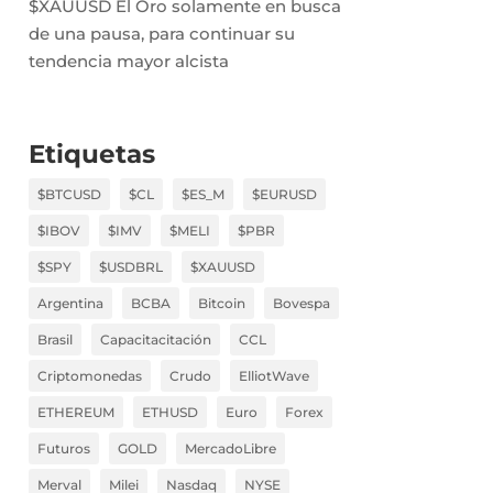
$XAUUSD El Oro solamente en busca
de una pausa, para continuar su
tendencia mayor alcista
Etiquetas
$BTCUSD
$CL
$ES_M
$EURUSD
$IBOV
$IMV
$MELI
$PBR
$SPY
$USDBRL
$XAUUSD
Argentina
BCBA
Bitcoin
Bovespa
Brasil
Capacitacitación
CCL
Criptomonedas
Crudo
ElliotWave
ETHEREUM
ETHUSD
Euro
Forex
Futuros
GOLD
MercadoLibre
Merval
Milei
Nasdaq
NYSE