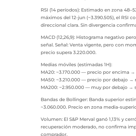
RSI (14 períodos): Estimado en zona 48–
máximos del 12-jun (~3.390.505), el RSI co
direccional clara. Sin divergencia confirm
MACD (12,26,9): Histograma negativo per
señal. Señal: Venta vigente, pero con mo
precio supera 3.220.000.
Medias móviles (estimadas 1H):
MA20: ~3.170.000 — precio por encima → 
MA50: ~3.210.000 — precio por debajo → 
MA200: ~2.950.000 — muy por debajo → so
Bandas de Bollinger: Banda superior esti
~3.060.000. Precio en zona media-superio
Volumen: El S&P Merval ganó 1,13% y cerró
recuperación moderado, no confirma impul
comprador.