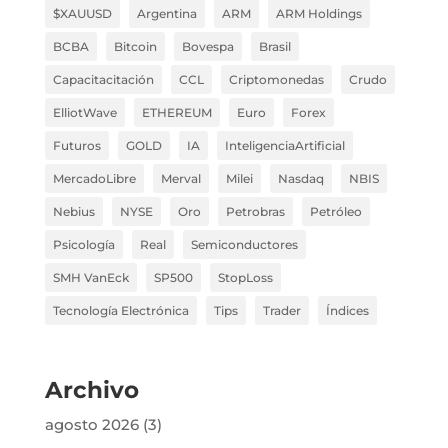
$XAUUSD
Argentina
ARM
ARM Holdings
BCBA
Bitcoin
Bovespa
Brasil
Capacitacitación
CCL
Criptomonedas
Crudo
ElliotWave
ETHEREUM
Euro
Forex
Futuros
GOLD
IA
InteligenciaArtificial
MercadoLibre
Merval
Milei
Nasdaq
NBIS
Nebius
NYSE
Oro
Petrobras
Petróleo
Psicología
Real
Semiconductores
SMH VanEck
SP500
StopLoss
Tecnología Electrónica
Tips
Trader
Índices
Archivo
agosto 2026
(3)