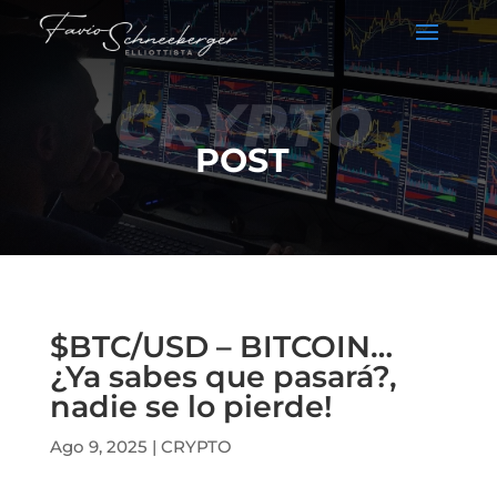
CRYPTO
POST
$BTC/USD – BITCOIN…
¿Ya sabes que pasará?,
nadie se lo pierde!
Ago 9, 2025
|
CRYPTO