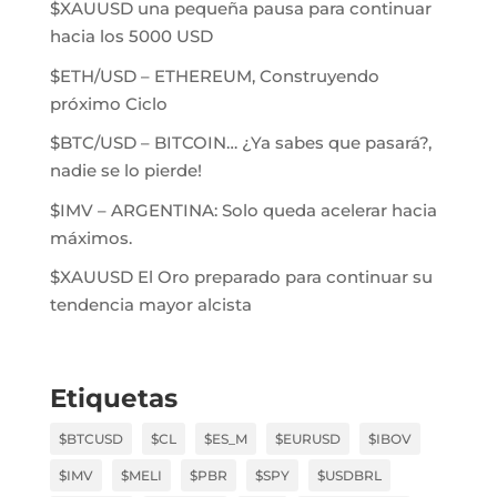
$XAUUSD una pequeña pausa para continuar
hacia los 5000 USD
$ETH/USD – ETHEREUM, Construyendo
próximo Ciclo
$BTC/USD – BITCOIN… ¿Ya sabes que pasará?,
nadie se lo pierde!
$IMV – ARGENTINA: Solo queda acelerar hacia
máximos.
$XAUUSD El Oro preparado para continuar su
tendencia mayor alcista
Etiquetas
$BTCUSD
$CL
$ES_M
$EURUSD
$IBOV
$IMV
$MELI
$PBR
$SPY
$USDBRL